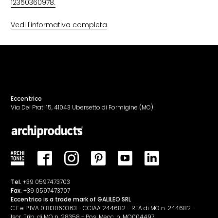
12350360978.
Vedi l'informativa completa
Eccentrico
Via Dei Prati 15, 41043 Ubersetto di Formigine (MO)
Tel.
+39 0597473703
Fax.
+39 0597473707
Eccentrico is a trade mark of GALILEO SRL
C.F e P.IVA 01813060363 - CCIAA 244682 - REA di MO n. 244682 -
Iscr. Trib. di MO n. 28358 - Pos. Mecc. n. MO004497