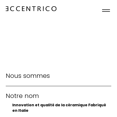
ACCUEIL
NOUS SOMMES
COLLECTIONS
ACTUALITÉS
Nous sommes
CONTACTS
Notre nom
FR
Innovation et qualité de la céramique Fabriqué

en Italie