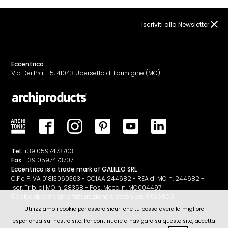
Iscriviti alla Newsletter
Eccentrico
Via Dei Prati 15, 41043 Ubersetto di Formigine (MO)
Tel.
+39 0597473703
Fax.
+39 0597473707
Eccentrico is a trade mark of GALILEO SRL
C.F e P.IVA 01813060363 - CCIAA 244682 - REA di MO n. 244682 -
Iscr. Trib. di MO n. 28358 - Pos. Mecc. n. MO004497
Codice destinatario fatturazione elettronica: RR66BDG
Utilizziamo i cookie per essere sicuri che tu possa avere la migliore
esperienza sul nostro sito. Per continuare a navigare su questo sito, accetta