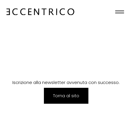
HOME
CHI SIAMO
COLLEZIONI
NEWS
Iscrizione alla newsletter avvenuta con successo.
CONTATTI
Torna al sito
IT
