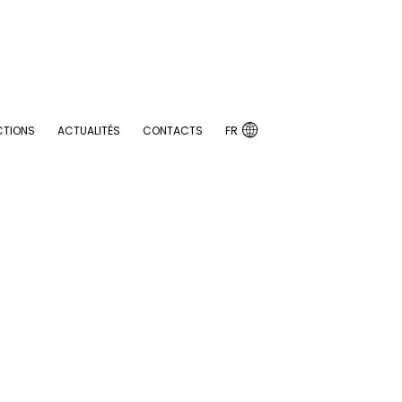

CTIONS
ACTUALITÉS
CONTACTS
FR

CTIONS
ACTUALITÉS
CONTACTS
FR