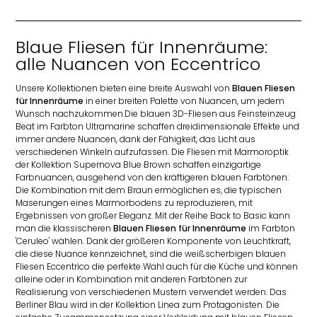
Blaue Fliesen für Innenräume:
alle Nuancen von Eccentrico
Unsere Kollektionen bieten eine breite Auswahl von
Blauen Fliesen
für Innenräume
in einer breiten Palette von Nuancen, um jedem
Wunsch nachzukommen.Die blauen 3D-Fliesen aus Feinsteinzeug
Beat im Farbton Ultramarine schaffen dreidimensionale Effekte und
immer andere Nuancen, dank der Fähigkeit, das Licht aus
verschiedenen Winkeln aufzufassen. Die Fliesen mit Marmoroptik
der Kollektion Supernova Blue Brown schaffen einzigartige
Farbnuancen, ausgehend von den kräftigeren blauen Farbtönen:
Die Kombination mit dem Braun ermöglichen es, die typischen
Maserungen eines Marmorbodens zu reproduzieren, mit
Ergebnissen von großer Eleganz. Mit der Reihe Back to Basic kann
man die klassischeren
Blauen Fliesen für Innenräume
im Farbton
'Ceruleo' wählen. Dank der größeren Komponente von Leuchtkraft,
die diese Nuance kennzeichnet, sind die weißscherbigen blauen
Fliesen Eccentrico die perfekte Wahl auch für die Küche und können
alleine oder in Kombination mit anderen Farbtönen zur
Realisierung von verschiedenen Mustern verwendet werden. Das
Berliner Blau wird in der Kollektion Linea zum Protagonisten. Die