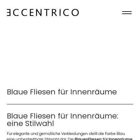
HOME
ÜBER UNS
KOLLEKTIONEN
NEWS
Blaue Fliesen für Innenräume
KONTAKT
Blaue Fliesen für Innenräume:
DE
eine Stilwahl

Für elegante und gemütliche Verkleidungen stellt die Farbe Blau
eine unbestreitbare Stilwahl dar. Die
BlauenFliesen für Innenräume