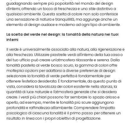
guadagnando sempre più popolarità nel mondo del design
d'interni, offrendo un tocco di freschezza e uno stile distintivo a
qualsiasi ambiente. Questa scelta di colore non solo conferisce
una sensazione di natura e tranquillità, ma aggiunge anche un
elemento di design audace e moderno ad ogni tipo di ambiente.
La scelta del verde nel design: la tonalità della natura nei tuoi
interni
Il verde è universalmente associato alla natura, alla rigenerazione e
alla freschezza. Utilizzare piastrelle verdi all'interno della tua casa o
del tuo ufficio può creare un'atmosfera rilassante e serena. Dalla
tonalità pastello al verde bosco scuro, la gamma di colori offre
molteplici opzioni per adattarsi a diverse preferenze di design:
selezionare la tonalità di verde perfetta è fondamentale per
ottenere l'estetica desiderata. È fondamentale, da questo punto di
vista, considera la tavolozza dei colori esistente nella stanza, la
quantità di luce naturale e l'atmosfera generale che si desidera
creare. I verdi più chiari possono far sembrare lo spazio arioso e
aperto, ad esempio, mentre le tonalità più scure aggiungono
profondità e raffinatezza all'ambiente. Comprendere l'impatto
psicologico di ciascuna tonalità è il primo passo per ottenere un
risultato in linea con i propri obiettivi di progettazione.