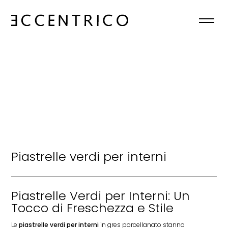
HOME
CHI SIAMO
COLLEZIONI
NEWS
Piastrelle verdi per interni
CONTATTI
IT
Piastrelle Verdi per Interni: Un
Tocco di Freschezza e Stile

Le
piastrelle verdi per interni
in gres porcellanato stanno