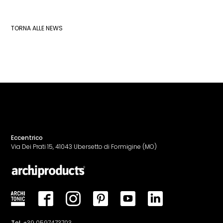
TORNA ALLE NEWS
Eccentrico
Via Dei Prati 15, 41043 Ubersetto di Formigine (MO)
Tel.
+39 0597473703