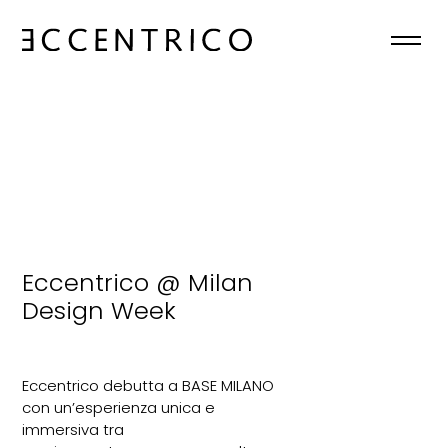
HOME
CHI SIAMO
COLLEZIONI
NEWS
Eccentrico @ Milan
CONTATTI
Design Week
IT
Eccentrico debutta a
BASE MILANO

con un’esperienza unica e
immersiva tra