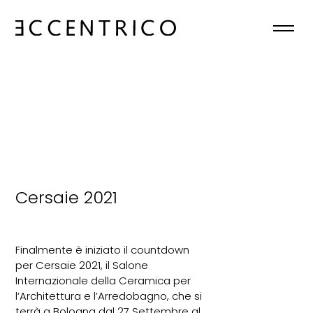
HOME
CHI SIAMO
COLLEZIONI
NEWS
Cersaie 2021
CONTATTI
Finalmente è iniziato il countdown
IT
per Cersaie 2021, il Salone
Internazionale della Ceramica per

l’Architettura e l’Arredobagno, che si
terrà a Bologna dal 27 Settembre al