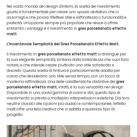
Nel vasto mondo del design d'interni, la scelta del rivestimento
giusto è fondamentale per creare uno spazio abitativo che ci
assomigli e che possa riflettere stile e raffinatezza o funzionalità e
praticità. Un'opzione sempre più popolare che riesce a offrire
entrambi i vantaggi è il rivestimento in
gres porcellanato effetto
matt
.
L'Incantevole Semplicità del Gres Porcellanato Effetto Matt
Il rivestimento in
gres porcellanato effetto matt
si distingue per
la sua elegante semplicità, lontana dalla brillantezza che vuol farsi
notare, e che intende creare piuttosto uno stile sofisticato e
discreto. Questa scelta di finitura è particolarmente adatta per
coloro che desiderano uno stile senza tempo, con un tocco di
moderna raffinatezza. Una delle caratteristiche distintive del
gres
porcellanato effetto matt
, infatti, è la sua versatilità nel design.
Disponibile in una vasta gamma di colori e stili, questo tipo di
rivestimento si presta a molteplici interpretazioni estetiche. Dai toni
neutri e classici alle opzioni più audaci e contemporanee, l'effetto
matt offre una tela creativa che si adatta a qualsiasi tipo di
progetto.