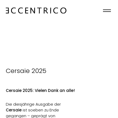
HOME
ÜBER UNS
KOLLEKTIONEN
NEWS
Cersaie 2025
KONTAKT
Cersaie 2025: Vielen Dank an alle!
DE
Die diesjährige Ausgabe der

Cersaie
ist soeben zu Ende
gegangen – geprägt von