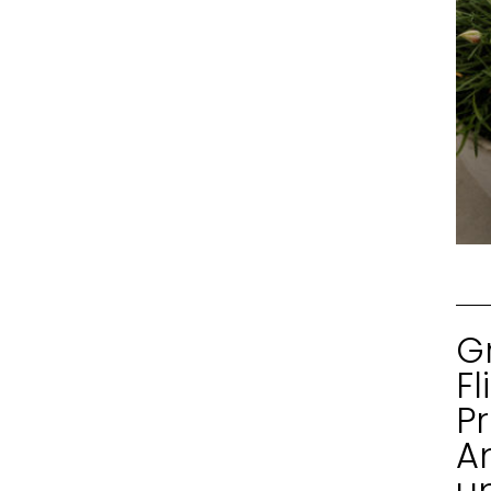
G
Fl
P
A
u