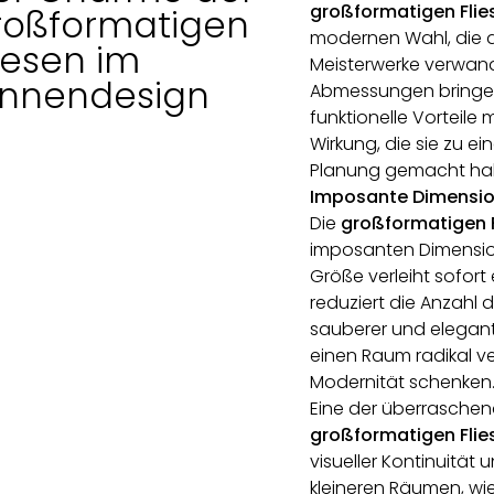
großformatigen Flie
roßformatigen
modernen Wahl, die d
iesen im
Meisterwerke verwande
nnnendesign
Abmessungen bringen
funktionelle Vorteile m
Wirkung, die sie zu e
Planung gemacht ha
Imposante Dimensio
Die
großformatigen F
imposanten Dimension
Größe verleiht sofort
reduziert die Anzahl 
sauberer und elegant
einen Raum radikal 
Modernität schenken
Eine der überraschen
großformatigen Flie
visueller Kontinuität 
kleineren Räumen, wie