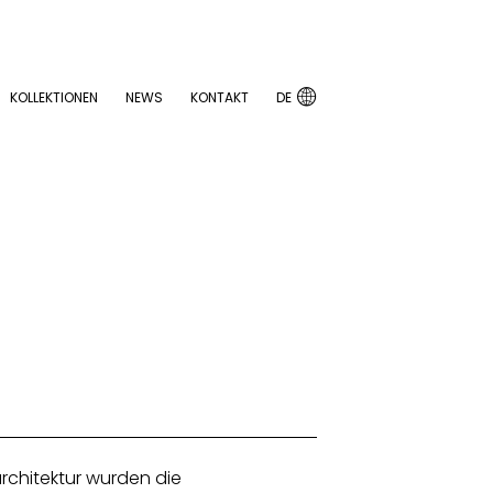

KOLLEKTIONEN
NEWS
KONTAKT
DE

KOLLEKTIONEN
NEWS
KONTAKT
DE
architektur wurden die