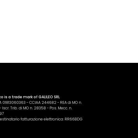
co is a trade mark of GALILEO SRL
IVA 01813060363 - CCIAA 244682 - REA di MO n.
Iscr. Trib. di MO n. 28358 - Pos. Mecc. n.
97
estinatario fatturazione elettronica: RR66BDG