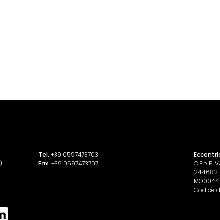
Tel.
+39 0597473703
Eccentri
)
Fax.
+39 0597473707
C.F e P.
244682 - 
MO0044
Codice d