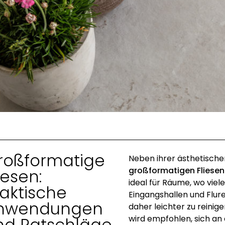
roßformatige
Neben ihrer ästhetische
großformatigen Fliesen
iesen:
ideal für Räume, wo vie
raktische
Eingangshallen und Flure
nwendungen
daher leichter zu reinig
wird empfohlen, sich an
nd Ratschläge