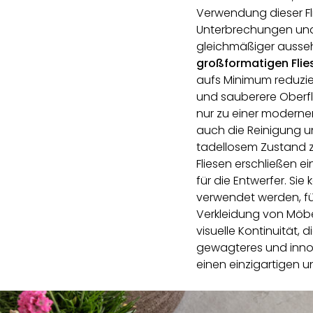
Verwendung dieser Fl
Unterbrechungen und
gleichmäßiger ausse
großformatigen Flie
aufs Minimum reduzie
und sauberere Oberfl
nur zu einer moderner
auch die Reinigung u
tadellosem Zustand z
Fliesen erschließen e
für die Entwerfer. Sie
verwendet werden, f
Verkleidung von Möbe
visuelle Kontinuität, 
gewagteres und inno
einen einzigartigen u