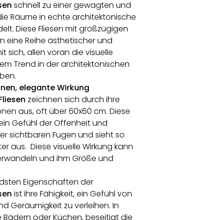
sen
schnell zu einer gewagten und
ie Räume in echte architektonische
lt. Diese Fliesen mit großzügigen
 eine Reihe ästhetischer und
it sich, allen voran die visuelle
inem Trend in der architektonischen
ben.
nen, elegante Wirkung
liesen
zeichnen sich durch ihre
en aus, oft über 60x60 cm. Diese
 ein Gefühl der Offenheit und
der sichtbaren Fugen und sieht so
er aus. Diese visuelle Wirkung kann
verwandeln und ihm Größe und
.
dsten Eigenschaften der
sen
ist ihre Fähigkeit, ein Gefühl von
und Geräumigkeit zu verleihen. In
 Bädern oder Küchen, beseitigt die